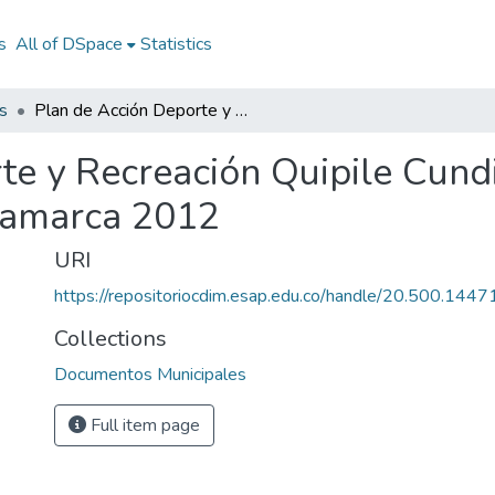
s
All of DSpace
Statistics
s
Plan de Acción Deporte y Recreación Quipile Cundinamarca 2012: PADR Quipile Cundinamarca 2012
te y Recreación Quipile Cun
namarca 2012
URI
https://repositoriocdim.esap.edu.co/handle/20.500.144
Collections
Documentos Municipales
Full item page