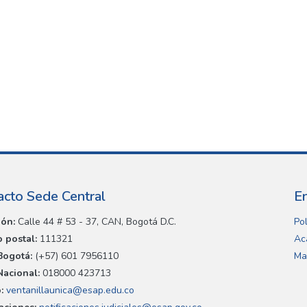
acto Sede Central
E
ión:
Calle 44 # 53 - 37, CAN, Bogotá D.C.
Pol
 postal:
111321
Ac
Bogotá:
(+57) 601 7956110
Ma
Nacional:
018000 423713
:
ventanillaunica@esap.edu.co