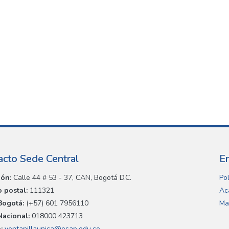
acto Sede Central
E
ión:
Calle 44 # 53 - 37, CAN, Bogotá D.C.
Pol
 postal:
111321
Ac
Bogotá:
(+57) 601 7956110
Ma
Nacional:
018000 423713
:
ventanillaunica@esap.edu.co