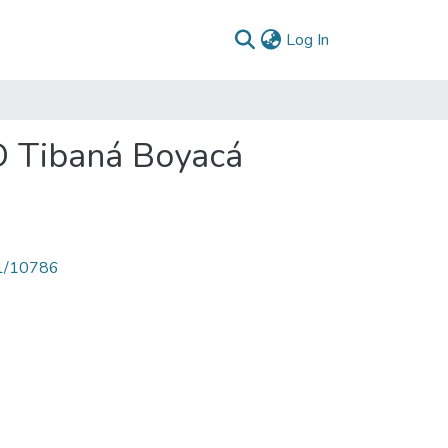
(current)
Log In
D Tibaná Boyacá
71/10786