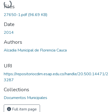
Loading...
Files
27650-1.pdf
(96.69 KB)
Date
2014
Authors
Alcadia Municipal de Florencia Cauca
URI
https://repositoriocdim.esap.edu.co/handle/20.500.14471/2
3287
Collections
Documentos Municipales
Full item page