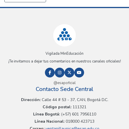
Vigilada MinEducación
¡Te invitamos a dejar tus comentarios en nuestros canales oficiales!
@esapoficial
Contacto Sede Central
Dirección:
Calle 44 # 53 - 37, CAN, Bogotá D.C.
Código postal:
111321
Línea Bogotá:
(+57) 601 7956110
Línea Nacional:
018000 423713
Correo:
ventanillaunica@esap.edu.co