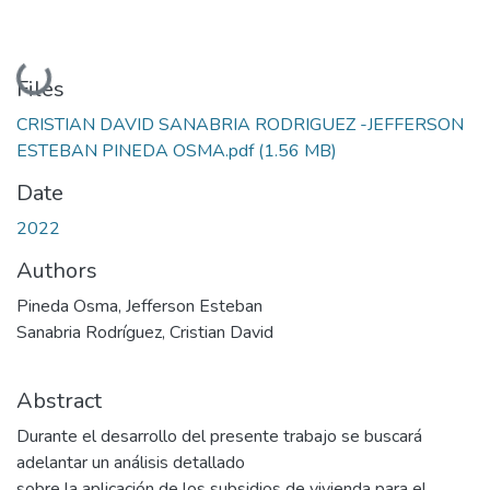
Loading...
Files
CRISTIAN DAVID SANABRIA RODRIGUEZ -JEFFERSON
ESTEBAN PINEDA OSMA.pdf
(1.56 MB)
Date
2022
Authors
Pineda Osma, Jefferson Esteban
Sanabria Rodríguez, Cristian David
Abstract
Durante el desarrollo del presente trabajo se buscará
adelantar un análisis detallado
sobre la aplicación de los subsidios de vivienda para el