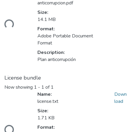
anticorrupcion.pdf
Size:
14.1 MB
ding...
Format:
Adobe Portable Document
Format
Description:
Plan anticorrupción
License bundle
Now showing
1 - 1 of 1
Name:
Down
license.txt
load
Size:
1.71 KB
Format:
ding...