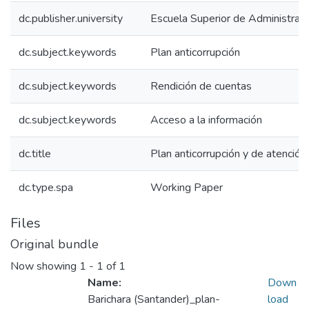
dc.publisher.university
Escuela Superior de Administrac
dc.subject.keywords
Plan anticorrupción
dc.subject.keywords
Rendición de cuentas
dc.subject.keywords
Acceso a la información
dc.title
Plan anticorrupción y de atenció
dc.type.spa
Working Paper
Files
Original bundle
Now showing
1 - 1 of 1
Name:
Down
Barichara (Santander)_plan-
load