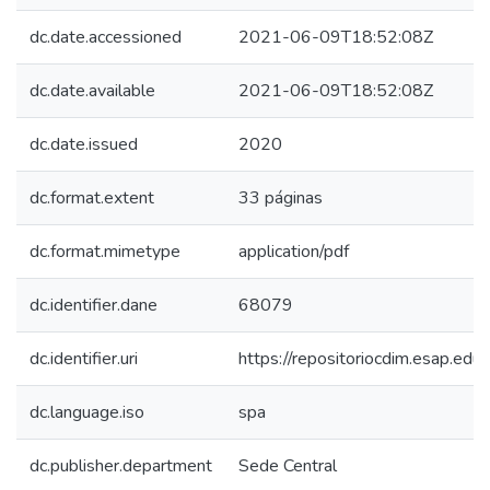
dc.date.accessioned
2021-06-09T18:52:08Z
dc.date.available
2021-06-09T18:52:08Z
dc.date.issued
2020
dc.format.extent
33 páginas
dc.format.mimetype
application/pdf
dc.identifier.dane
68079
dc.identifier.uri
https://repositoriocdim.esap.e
dc.language.iso
spa
dc.publisher.department
Sede Central