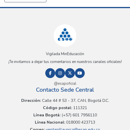
Vigilada MinEducación
¡Te invitamos a dejar tus comentarios en nuestros canales oficiales!
@esapoficial
Contacto Sede Central
Dirección:
Calle 44 # 53 - 37, CAN, Bogotá D.C.
Código postal:
111321
Línea Bogotá:
(+57) 601 7956110
Línea Nacional:
018000 423713
Correo:
ventanillaunica@esap.edu.co