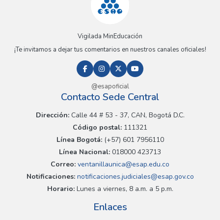
Vigilada MinEducación
¡Te invitamos a dejar tus comentarios en nuestros canales oficiales!
@esapoficial
Contacto Sede Central
Dirección:
Calle 44 # 53 - 37, CAN, Bogotá D.C.
Código postal:
111321
Línea Bogotá:
(+57) 601 7956110
Línea Nacional:
018000 423713
Correo:
ventanillaunica@esap.edu.co
Notificaciones:
notificaciones.judiciales@esap.gov.co
Horario:
Lunes a viernes, 8 a.m. a 5 p.m.
Enlaces