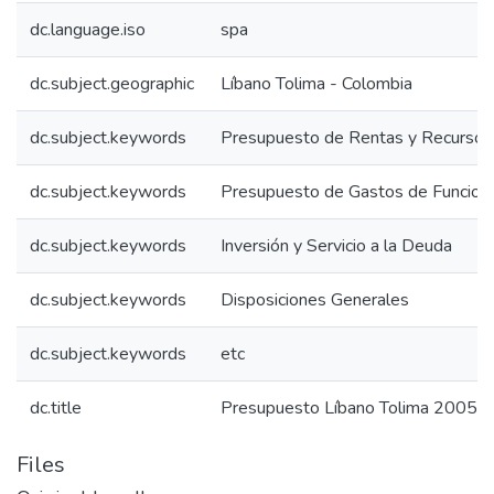
dc.language.iso
spa
dc.subject.geographic
Líbano Tolima - Colombia
dc.subject.keywords
Presupuesto de Rentas y Recursos 
dc.subject.keywords
Presupuesto de Gastos de Funcion
dc.subject.keywords
Inversión y Servicio a la Deuda
dc.subject.keywords
Disposiciones Generales
dc.subject.keywords
etc
dc.title
Presupuesto Líbano Tolima 2005: 
Files