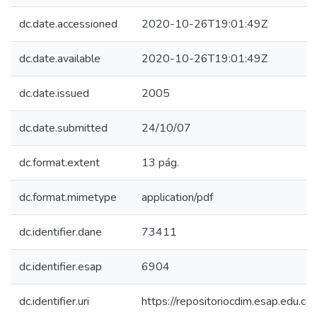
dc.date.accessioned
2020-10-26T19:01:49Z
dc.date.available
2020-10-26T19:01:49Z
dc.date.issued
2005
dc.date.submitted
24/10/07
dc.format.extent
13 pág.
dc.format.mimetype
application/pdf
dc.identifier.dane
73411
dc.identifier.esap
6904
dc.identifier.uri
https://repositoriocdim.esap.edu.