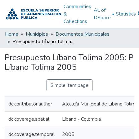
Communities
All of
&
Statistics
DSpace
Collections
Home
Municipios
Documentos Municipales
Presupuesto Líbano Tolima 2005: P Líbano Tolima 2005
Presupuesto Líbano Tolima 2005: P
Líbano Tolima 2005
Simple item page
dc.contributor.author
Alcaldía Municipal de Líbano Tolima
dc.coverage.spatial
Líbano - Colombia
dc.coverage.temporal
2005