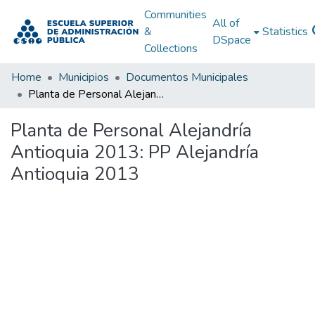
Communities
All of
&
Statistics
DSpace
Collections
Home
Municipios
Documentos Municipales
Planta de Personal Alejandría Antioquia 2013: PP Alejandría Antioquia 2013
Planta de Personal Alejandría
Antioquia 2013: PP Alejandría
Antioquia 2013
Loading...