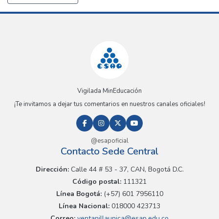
Vigilada MinEducación
¡Te invitamos a dejar tus comentarios en nuestros canales oficiales!
@esapoficial
Contacto Sede Central
Dirección:
Calle 44 # 53 - 37, CAN, Bogotá D.C.
Código postal:
111321
Línea Bogotá:
(+57) 601 7956110
Línea Nacional:
018000 423713
Correo:
ventanillaunica@esap.edu.co