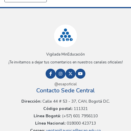
Vigilada MinEducación
¡Te invitamos a dejar tus comentarios en nuestros canales oficiales!
@esapoficial
Contacto Sede Central
Dirección:
Calle 44 # 53 - 37, CAN, Bogotá D.C.
Código postal:
111321
Línea Bogotá:
(+57) 601 7956110
Línea Nacional:
018000 423713
Correo:
ventanillaunica@esap.edu.co