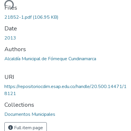
ding...
Files
21852-1.pdf
(106.95 KB)
Date
2013
Authors
Alcaldía Municipal de Fómeque Cundinamarca
URI
https://repositoriocdim.esap.edu.co/handle/20.500.14471/1
8121
Collections
Documentos Municipales
Full item page