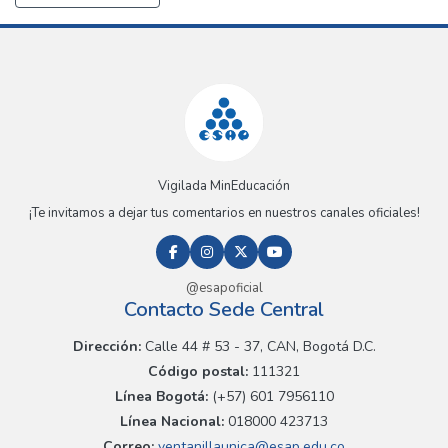
Vigilada MinEducación
¡Te invitamos a dejar tus comentarios en nuestros canales oficiales!
@esapoficial
Contacto Sede Central
Dirección:
Calle 44 # 53 - 37, CAN, Bogotá D.C.
Código postal:
111321
Línea Bogotá:
(+57) 601 7956110
Línea Nacional:
018000 423713
Correo:
ventanillaunica@esap.edu.co