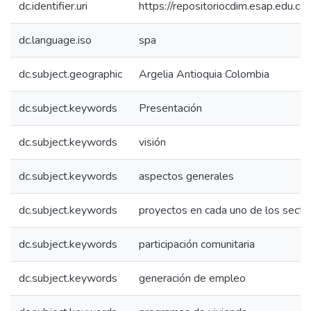
dc.identifier.uri
https://repositoriocdim.esap.edu.
dc.language.iso
spa
dc.subject.geographic
Argelia Antioquia Colombia
dc.subject.keywords
Presentación
dc.subject.keywords
visión
dc.subject.keywords
aspectos generales
dc.subject.keywords
proyectos en cada uno de los secto
dc.subject.keywords
participación comunitaria
dc.subject.keywords
generación de empleo