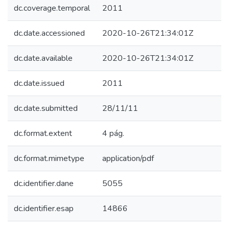
dc.coverage.temporal
2011
dc.date.accessioned
2020-10-26T21:34:01Z
dc.date.available
2020-10-26T21:34:01Z
dc.date.issued
2011
dc.date.submitted
28/11/11
dc.format.extent
4 pág.
dc.format.mimetype
application/pdf
dc.identifier.dane
5055
dc.identifier.esap
14866