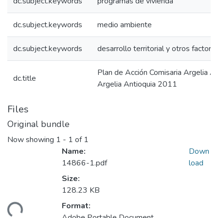
dc.subject.keywords
programas de vivienda
dc.subject.keywords
medio ambiente
dc.subject.keywords
desarrollo territorial y otros factore
Plan de Acción Comisaria Argelia A
dc.title
Argelia Antioquia 2011
Files
Original bundle
Now showing
1 - 1 of 1
Name:
Down
14866-1.pdf
load
Size:
128.23 KB
Format:
ding...
Adobe Portable Document