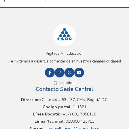
Vigilada MinEducación
¡Te invitamos a dejar tus comentarios en nuestros canales oficiales!
@esapoficial
Contacto Sede Central
Dirección:
Calle 44 # 53 - 37, CAN, Bogotá D.C.
Código postal:
111321
Línea Bogotá:
(+57) 601 7956110
Línea Nacional:
018000 423713
Correo:
ventanillaunica@esap.edu.co