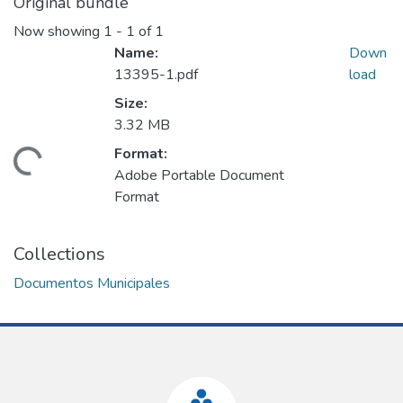
Original bundle
Now showing
1 - 1 of 1
Name:
Down
13395-1.pdf
load
Size:
3.32 MB
Format:
oading...
Adobe Portable Document
Format
Collections
Documentos Municipales