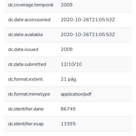
dc.coverage.temporal
2009
dc.date.accessioned
2020-10-26T21:05:53Z
dc.date.available
2020-10-26T21:05:53Z
dc.date.issued
2009
dc.date.submitted
12/10/10
dc.format.extent
21 pág.
dc.format.mimetype
application/pdf
dc.identifier.dane
86749
dc.identifier.esap
13395