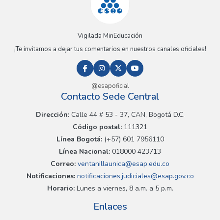
Vigilada MinEducación
¡Te invitamos a dejar tus comentarios en nuestros canales oficiales!
@esapoficial
Contacto Sede Central
Dirección:
Calle 44 # 53 - 37, CAN, Bogotá D.C.
Código postal:
111321
Línea Bogotá:
(+57) 601 7956110
Línea Nacional:
018000 423713
Correo:
ventanillaunica@esap.edu.co
Notificaciones:
notificaciones.judiciales@esap.gov.co
Horario:
Lunes a viernes, 8 a.m. a 5 p.m.
Enlaces