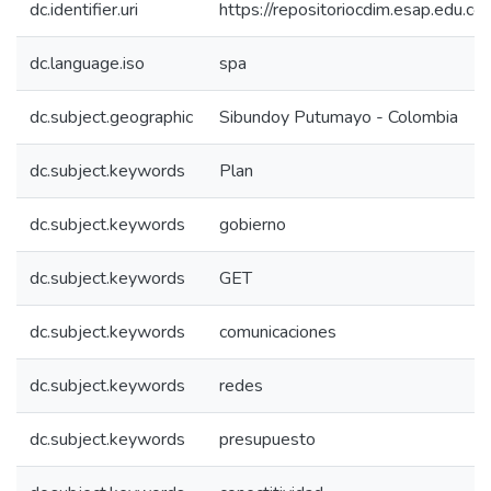
dc.identifier.uri
https://repositoriocdim.esap.edu.
dc.language.iso
spa
dc.subject.geographic
Sibundoy Putumayo - Colombia
dc.subject.keywords
Plan
dc.subject.keywords
gobierno
dc.subject.keywords
GET
dc.subject.keywords
comunicaciones
dc.subject.keywords
redes
dc.subject.keywords
presupuesto