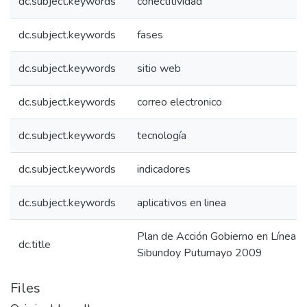
dc.subject.keywords
conectitividad
dc.subject.keywords
fases
dc.subject.keywords
sitio web
dc.subject.keywords
correo electronico
dc.subject.keywords
tecnología
dc.subject.keywords
indicadores
dc.subject.keywords
aplicativos en linea
Plan de Acción Gobierno en Línea
dc.title
Sibundoy Putumayo 2009
Files