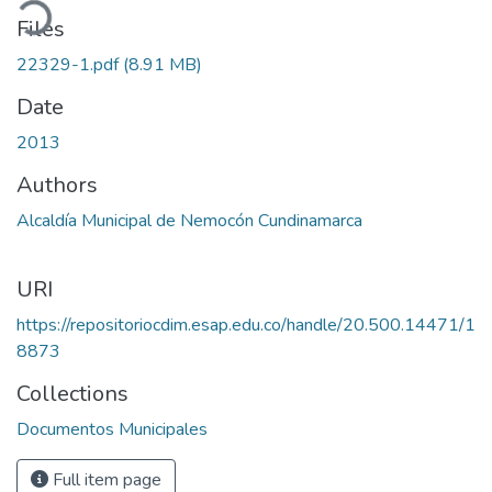
ading...
Files
22329-1.pdf
(8.91 MB)
Date
2013
Authors
Alcaldía Municipal de Nemocón Cundinamarca
URI
https://repositoriocdim.esap.edu.co/handle/20.500.14471/1
8873
Collections
Documentos Municipales
Full item page