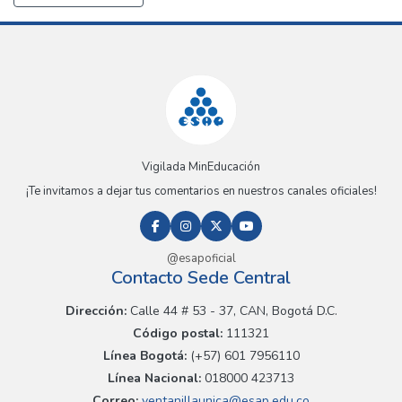
Vigilada MinEducación
¡Te invitamos a dejar tus comentarios en nuestros canales oficiales!
@esapoficial
Contacto Sede Central
Dirección:
Calle 44 # 53 - 37, CAN, Bogotá D.C.
Código postal:
111321
Línea Bogotá:
(+57) 601 7956110
Línea Nacional:
018000 423713
Correo:
ventanillaunica@esap.edu.co