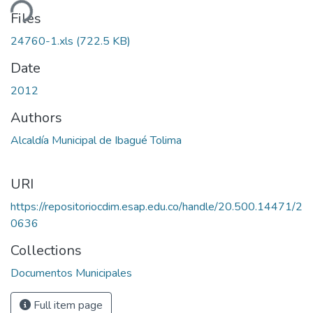
ding...
Files
24760-1.xls
(722.5 KB)
Date
2012
Authors
Alcaldía Municipal de Ibagué Tolima
URI
https://repositoriocdim.esap.edu.co/handle/20.500.14471/2
0636
Collections
Documentos Municipales
Full item page