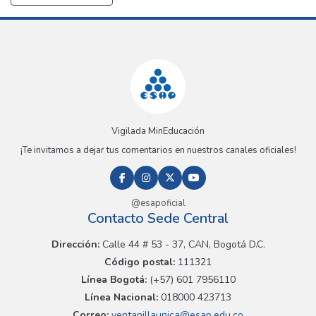
Vigilada MinEducación
¡Te invitamos a dejar tus comentarios en nuestros canales oficiales!
@esapoficial
Contacto Sede Central
Dirección:
Calle 44 # 53 - 37, CAN, Bogotá D.C.
Código postal:
111321
Línea Bogotá:
(+57) 601 7956110
Línea Nacional:
018000 423713
Correo:
ventanillaunica@esap.edu.co