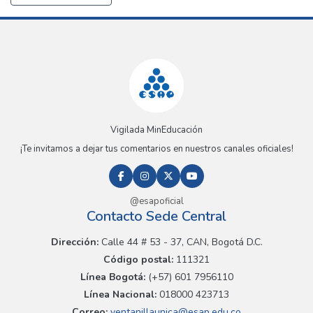
Vigilada MinEducación
¡Te invitamos a dejar tus comentarios en nuestros canales oficiales!
@esapoficial
Contacto Sede Central
Dirección:
Calle 44 # 53 - 37, CAN, Bogotá D.C.
Código postal:
111321
Línea Bogotá:
(+57) 601 7956110
Línea Nacional:
018000 423713
Correo:
ventanillaunica@esap.edu.co