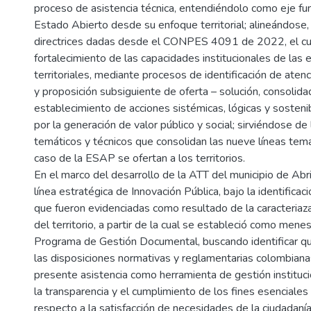
proceso de asistencia técnica, entendiéndolo como eje f
Estado Abierto desde su enfoque territorial; alineándose, 
directrices dadas desde el CONPES 4091 de 2022, el cu
fortalecimiento de las capacidades institucionales de las 
territoriales, mediante procesos de identificación de ate
y proposición subsiguiente de oferta – solución, consolida
establecimiento de acciones sistémicas, lógicas y sosten
por la generación de valor público y social; sirviéndose de
temáticos y técnicos que consolidan las nueve líneas temá
caso de la ESAP se ofertan a los territorios.
En el marco del desarrollo de la ATT del municipio de Abriq
línea estratégica de Innovación Pública, bajo la identifica
que fueron evidenciadas como resultado de la caracteriaza
del territorio, a partir de la cual se estableció como men
Programa de Gestión Documental, buscando identificar q
las disposiciones normativas y reglamentarias colombian
presente asistencia como herramienta de gestión instituc
la transparencia y el cumplimiento de los fines esenciale
respecto a la satisfacción de necesidades de la ciudadaní