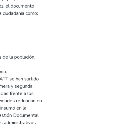
ez, el documento
la ciudadanía como:
s de la población.
rio.
 ATT se han surtido
rimera y segunda
ias frente a los
ividades redundan en
 insumo en la
Gestión Documental.
s administrativos