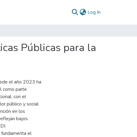
(current)
Log In
icas Públicas para la
esde el año 2023 ha
al como parte
ional, con el
or público y social
ención en los
reflejan bajos
DI.
se fundamenta el