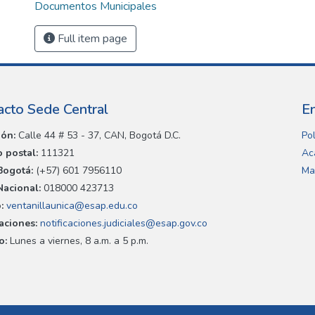
Documentos Municipales
Full item page
acto Sede Central
E
ión:
Calle 44 # 53 - 37, CAN, Bogotá D.C.
Pol
 postal:
111321
Ac
Bogotá:
(+57) 601 7956110
Ma
Nacional:
018000 423713
:
ventanillaunica@esap.edu.co
caciones:
notificaciones.judiciales@esap.gov.co
o:
Lunes a viernes, 8 a.m. a 5 p.m.