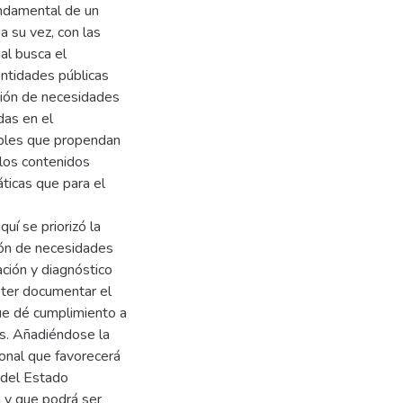
undamental de un
a su vez, con las
al busca el
entidades públicas
nción de necesidades
das en el
ibles que propendan
 los contenidos
ticas que para el
uí se priorizó la
ción de necesidades
ción y diagnóstico
ester documentar el
ue dé cumplimiento a
as. Añadiéndose la
ional que favorecerá
s del Estado
a y que podrá ser