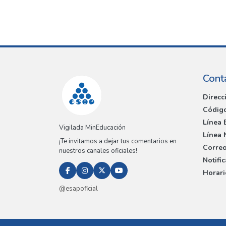
Cont
Direcc
Código
Línea 
Vigilada MinEducación
Línea 
¡Te invitamos a dejar tus comentarios en
Correo
nuestros canales oficiales!
Notifi
Horari
@esapoficial