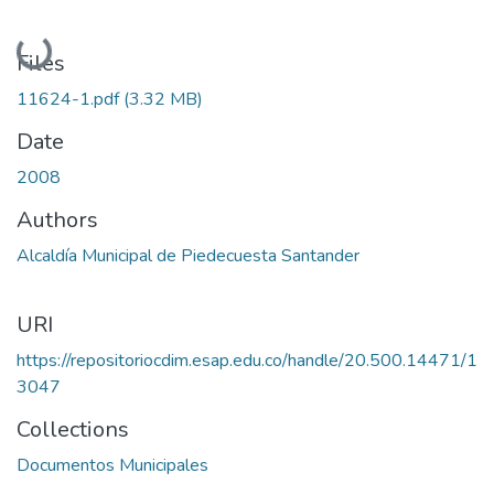
Loading...
Files
11624-1.pdf
(3.32 MB)
Date
2008
Authors
Alcaldía Municipal de Piedecuesta Santander
URI
https://repositoriocdim.esap.edu.co/handle/20.500.14471/1
3047
Collections
Documentos Municipales