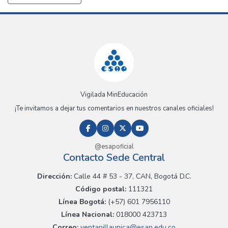
Vigilada MinEducación
¡Te invitamos a dejar tus comentarios en nuestros canales oficiales!
@esapoficial
Contacto Sede Central
Dirección:
Calle 44 # 53 - 37, CAN, Bogotá D.C.
Código postal:
111321
Línea Bogotá:
(+57) 601 7956110
Línea Nacional:
018000 423713
Correo:
ventanillaunica@esap.edu.co