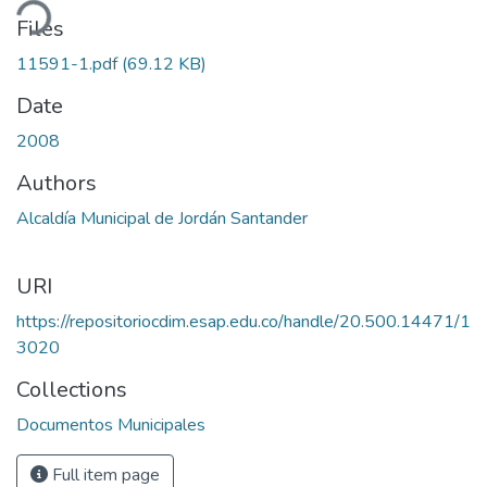
ding...
Files
11591-1.pdf
(69.12 KB)
Date
2008
Authors
Alcaldía Municipal de Jordán Santander
URI
https://repositoriocdim.esap.edu.co/handle/20.500.14471/1
3020
Collections
Documentos Municipales
Full item page