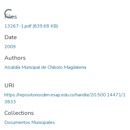
Loading...
Files
13267-1.pdf
(839.68 KB)
Date
2009
Authors
Alcaldía Municipal de Chibolo Magdalena
URI
https://repositoriocdim.esap.edu.co/handle/20.500.14471/1
3833
Collections
Documentos Municipales