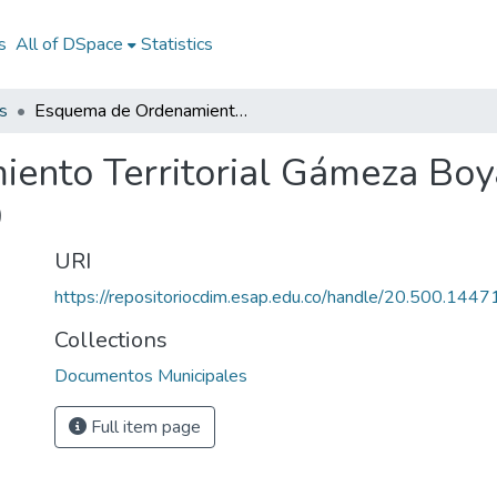
s
All of DSpace
Statistics
s
Esquema de Ordenamiento Territorial Gámeza Boyacá 1999: EOT Gámeza Boyacá 1999
ento Territorial Gámeza Bo
9
URI
https://repositoriocdim.esap.edu.co/handle/20.500.144
Collections
Documentos Municipales
Full item page