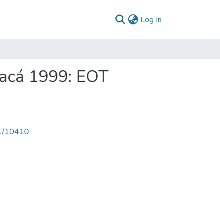
(current)
Log In
yacá 1999: EOT
71/10410