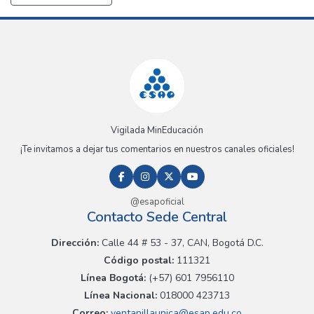
Vigilada MinEducación
¡Te invitamos a dejar tus comentarios en nuestros canales oficiales!
@esapoficial
Contacto Sede Central
Dirección:
Calle 44 # 53 - 37, CAN, Bogotá D.C.
Código postal:
111321
Línea Bogotá:
(+57) 601 7956110
Línea Nacional:
018000 423713
Correo:
ventanillaunica@esap.edu.co