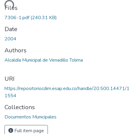
ding...
Files
7306-1.pdf
(240.31 KB)
Date
2004
Authors
Alcaldía Municipal de Venadillo Tolima
URI
https://repositoriocdim.esap.edu.co/handle/20.500.14471/1
1554
Collections
Documentos Municipales
Full item page