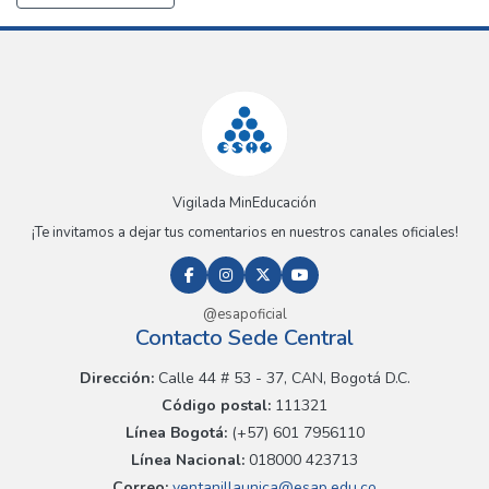
Vigilada MinEducación
¡Te invitamos a dejar tus comentarios en nuestros canales oficiales!
@esapoficial
Contacto Sede Central
Dirección:
Calle 44 # 53 - 37, CAN, Bogotá D.C.
Código postal:
111321
Línea Bogotá:
(+57) 601 7956110
Línea Nacional:
018000 423713
Correo:
ventanillaunica@esap.edu.co