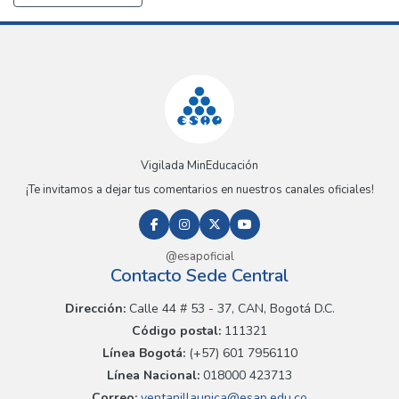
Vigilada MinEducación
¡Te invitamos a dejar tus comentarios en nuestros canales oficiales!
@esapoficial
Contacto Sede Central
Dirección:
Calle 44 # 53 - 37, CAN, Bogotá D.C.
Código postal:
111321
Línea Bogotá:
(+57) 601 7956110
Línea Nacional:
018000 423713
Correo:
ventanillaunica@esap.edu.co