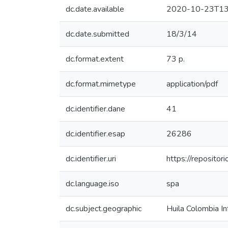
dc.date.available
2020-10-23T13
dc.date.submitted
18/3/14
dc.format.extent
73 p.
dc.format.mimetype
application/pdf
dc.identifier.dane
41
dc.identifier.esap
26286
dc.identifier.uri
https://reposito
dc.language.iso
spa
dc.subject.geographic
Huila Colombia I