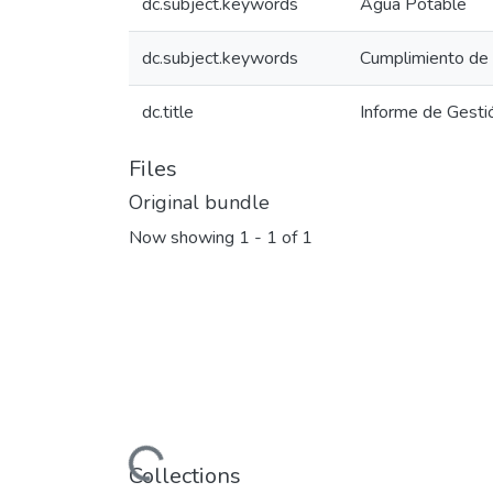
dc.subject.keywords
Agua Potable
dc.subject.keywords
Cumplimiento de 
dc.title
Informe de Gesti
Files
Original bundle
Now showing
1 - 1 of 1
Loading...
Collections