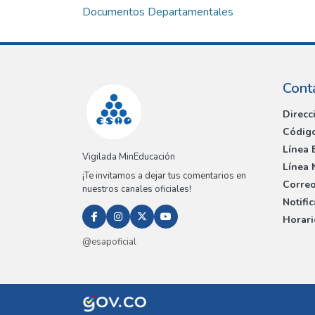
Documentos Departamentales
Cont
Direcc
Código
Línea 
Vigilada MinEducación
Línea 
¡Te invitamos a dejar tus comentarios en
Correo
nuestros canales oficiales!
Notifi
Horari
@esapoficial