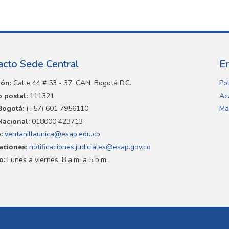
acto Sede Central
E
ión:
Calle 44 # 53 - 37, CAN, Bogotá D.C.
Pol
 postal:
111321
Ac
Bogotá:
(+57) 601 7956110
Ma
Nacional:
018000 423713
:
ventanillaunica@esap.edu.co
caciones:
notificaciones.judiciales@esap.gov.co
o:
Lunes a viernes, 8 a.m. a 5 p.m.