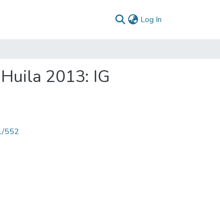
(current)
Log In
 Huila 2013: IG
71/552