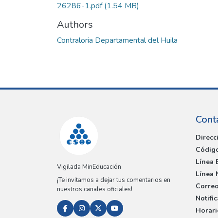
26286-1.pdf
(1.54 MB)
Authors
Contraloria Departamental del Huila
Cont
Direcc
Código
Línea 
Vigilada MinEducación
Línea 
¡Te invitamos a dejar tus comentarios en
Correo
nuestros canales oficiales!
Notifi
Horari