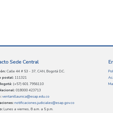
acto Sede Central
E
ión:
Calle 44 # 53 - 37, CAN, Bogotá D.C.
Pol
 postal:
111321
Ac
Bogotá:
(+57) 601 7956110
Ma
Nacional:
018000 423713
:
ventanillaunica@esap.edu.co
caciones:
notificaciones.judiciales@esap.gov.co
o:
Lunes a viernes, 8 a.m. a 5 p.m.