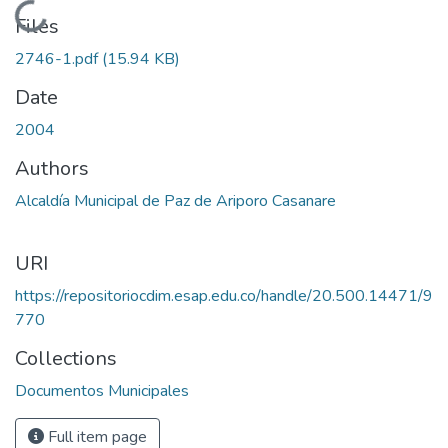
Loading...
Files
2746-1.pdf
(15.94 KB)
Date
2004
Authors
Alcaldía Municipal de Paz de Ariporo Casanare
URI
https://repositoriocdim.esap.edu.co/handle/20.500.14471/9
770
Collections
Documentos Municipales
Full item page