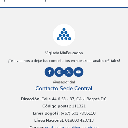
Vigilada MinEducación
¡Te invitamos a dejar tus comentarios en nuestros canales oficiales!
@esapoficial
Contacto Sede Central
Dirección:
Calle 44 # 53 - 37, CAN, Bogotá D.C.
Código postal:
111321
Línea Bogotá:
(+57) 601 7956110
Línea Nacional:
018000 423713
Correo:
ventanillaunica@esap.edu.co