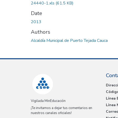
24440-1.xls
(61.5 KB)
Date
2013
Authors
Alcaldía Municipal de Puerto Tejada Cauca
Cont
Direcc
Código
Línea 
Vigilada MinEducación
Línea 
¡Te invitamos a dejar tus comentarios en
Correo
nuestros canales oficiales!