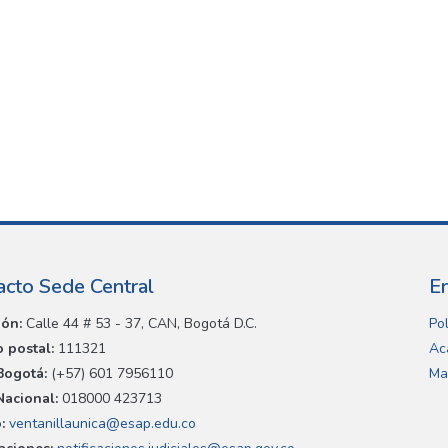
acto Sede Central
E
ión:
Calle 44 # 53 - 37, CAN, Bogotá D.C.
Pol
 postal:
111321
Ac
Bogotá:
(+57) 601 7956110
Ma
Nacional:
018000 423713
:
ventanillaunica@esap.edu.co