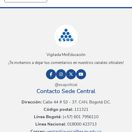
Vigilada MinEducación
¡Te invitamos a dejar tus comentarios en nuestros canales oficiales!
@esapoficial
Contacto Sede Central
Dirección:
Calle 44 # 53 - 37, CAN, Bogotá D.C.
Código postal:
111321
Línea Bogotá:
(+57) 601 7956110
Línea Nacional:
018000 423713
Correo:
ventanillaunica@esap.edu.co