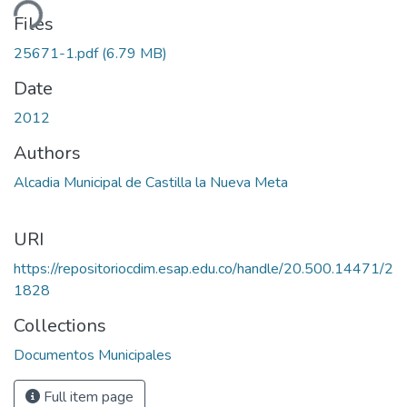
ding...
Files
25671-1.pdf
(6.79 MB)
Date
2012
Authors
Alcadia Municipal de Castilla la Nueva Meta
URI
https://repositoriocdim.esap.edu.co/handle/20.500.14471/2
1828
Collections
Documentos Municipales
Full item page