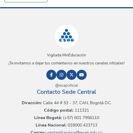
Vigilada MinEducación
¡Te invitamos a dejar tus comentarios en nuestros canales oficiales!
@esapoficial
Contacto Sede Central
Dirección:
Calle 44 # 53 - 37, CAN, Bogotá D.C.
Código postal:
111321
Línea Bogotá:
(+57) 601 7956110
Línea Nacional:
018000 423713
Correo:
ventanillaunica@esap.edu.co