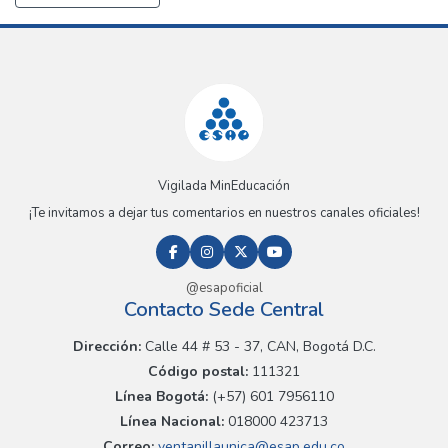
Vigilada MinEducación
¡Te invitamos a dejar tus comentarios en nuestros canales oficiales!
@esapoficial
Contacto Sede Central
Dirección:
Calle 44 # 53 - 37, CAN, Bogotá D.C.
Código postal:
111321
Línea Bogotá:
(+57) 601 7956110
Línea Nacional:
018000 423713
Correo:
ventanillaunica@esap.edu.co