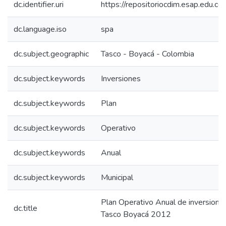
dc.identifier.uri
https://repositoriocdim.esap.edu.
dc.language.iso
spa
dc.subject.geographic
Tasco - Boyacá - Colombia
dc.subject.keywords
Inversiones
dc.subject.keywords
Plan
dc.subject.keywords
Operativo
dc.subject.keywords
Anual
dc.subject.keywords
Municipal
Plan Operativo Anual de inversion
dc.title
Tasco Boyacá 2012