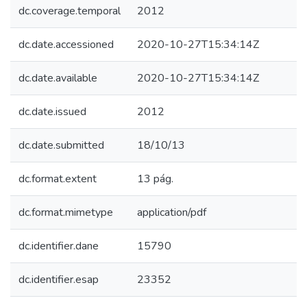
dc.coverage.temporal
2012
dc.date.accessioned
2020-10-27T15:34:14Z
dc.date.available
2020-10-27T15:34:14Z
dc.date.issued
2012
dc.date.submitted
18/10/13
dc.format.extent
13 pág.
dc.format.mimetype
application/pdf
dc.identifier.dane
15790
dc.identifier.esap
23352