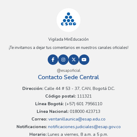
Vigilada MinEducación
¡Te invitamos a dejar tus comentarios en nuestros canales oficiales!
@esapoficial
Contacto Sede Central
Dirección:
Calle 44 # 53 - 37, CAN, Bogotá D.C.
Código postal:
111321
Línea Bogotá:
(+57) 601 7956110
Línea Nacional:
018000 423713
Correo:
ventanillaunica@esap.edu.co
Notificaciones:
notificaciones.judiciales@esap.gov.co
Horario:
Lunes a viernes, 8 a.m. a 5 p.m.