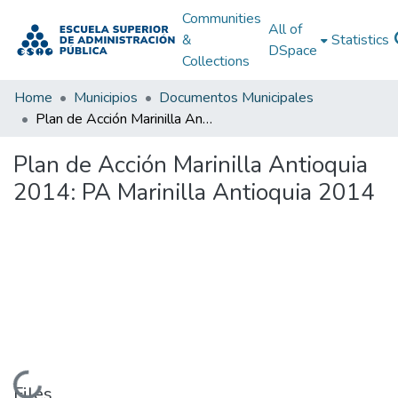
Communities
All of
&
Statistics
DSpace
Collections
Home
Municipios
Documentos Municipales
Plan de Acción Marinilla Antioquia 2014: PA Marinilla Antioquia 2014
Plan de Acción Marinilla Antioquia
2014: PA Marinilla Antioquia 2014
Loading...
Files