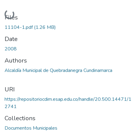
Loading...
Files
11104-1.pdf
(1.26 MB)
Date
2008
Authors
Alcaldía Municipal de Quebradanegra Cundinamarca
URI
https://repositoriocdim.esap.edu.co/handle/20.500.14471/1
2741
Collections
Documentos Municipales