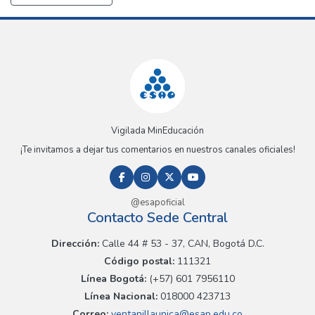
Vigilada MinEducación
¡Te invitamos a dejar tus comentarios en nuestros canales oficiales!
@esapoficial
Contacto Sede Central
Dirección:
Calle 44 # 53 - 37, CAN, Bogotá D.C.
Código postal:
111321
Línea Bogotá:
(+57) 601 7956110
Línea Nacional:
018000 423713
Correo:
ventanillaunica@esap.edu.co