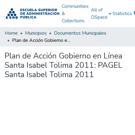
Communities
All of
&
Statistics
DSpace
Collections
Home
Municipios
Documentos Municipales
Plan de Acción Gobierno en Línea Santa Isabel Tolima 2011: PAGEL Santa Isabel Tolima 2011
Plan de Acción Gobierno en Línea
Santa Isabel Tolima 2011: PAGEL
Santa Isabel Tolima 2011
Loading...