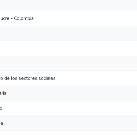
Sucre - Colombia
o de los sectores sociales
aria
eo
da