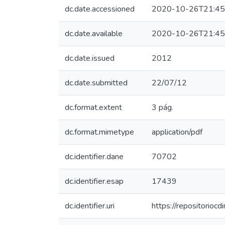
dc.date.accessioned
2020-10-26T21:45
dc.date.available
2020-10-26T21:45
dc.date.issued
2012
dc.date.submitted
22/07/12
dc.format.extent
3 pág.
dc.format.mimetype
application/pdf
dc.identifier.dane
70702
dc.identifier.esap
17439
dc.identifier.uri
https://repositorio