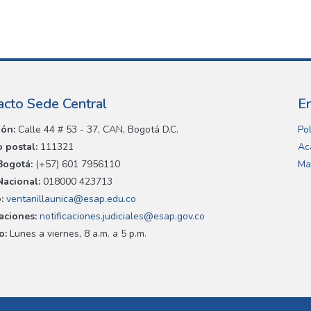
acto Sede Central
E
ión:
Calle 44 # 53 - 37, CAN, Bogotá D.C.
Pol
 postal:
111321
Ac
Bogotá:
(+57) 601 7956110
Ma
Nacional:
018000 423713
:
ventanillaunica@esap.edu.co
caciones:
notificaciones.judiciales@esap.gov.co
o:
Lunes a viernes, 8 a.m. a 5 p.m.