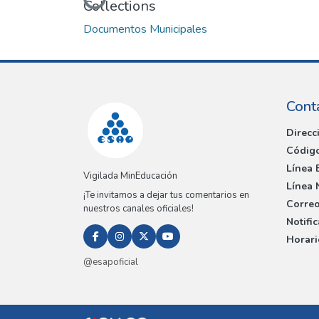
Loading...
Collections
Documentos Municipales
Cont
Direcc
Código
Línea 
Vigilada MinEducación
Línea 
¡Te invitamos a dejar tus comentarios en
Correo
nuestros canales oficiales!
Notifi
Horari
@esapoficial