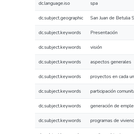
dc.language.iso
spa
dc.subject.geographic
San Juan de Betulia 
dc.subject.keywords
Presentación
dc.subject.keywords
visión
dc.subject.keywords
aspectos generales
dc.subject.keywords
proyectos en cada un
dc.subject.keywords
participación comunit
dc.subject.keywords
generación de empl
dc.subject.keywords
programas de vivien