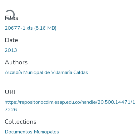
ading...
Files
20677-1.xls
(8.16 MB)
Date
2013
Authors
Alcaldía Municipal de Villamaría Caldas
URI
https://repositoriocdim.esap.edu.co/handle/20.500.14471/1
7226
Collections
Documentos Municipales