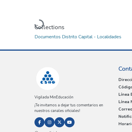
Loading...
Collections
Documentos Distrito Capital - Localidades
Cont
Direcc
Código
Línea 
Vigilada MinEducación
Línea 
¡Te invitamos a dejar tus comentarios en
Correo
nuestros canales oficiales!
Notifi
Horari