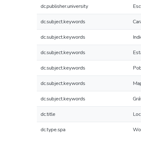
dc.publisher.university
Esc
dc.subject.keywords
Car
dc.subject.keywords
Ind
dc.subject.keywords
Est
dc.subject.keywords
Pob
dc.subject.keywords
Map
dc.subject.keywords
Grá
dc.title
Loc
dc.type.spa
Wor