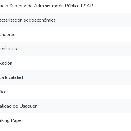
uela Superior de Administración Pública ESAP
acterización socioeconómica
icadores
adísticas
lación
a localidad
ficas
alidad de Usaquén
king Paper