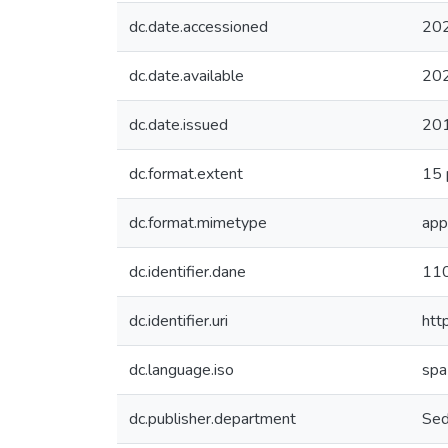
dc.date.accessioned
20
dc.date.available
20
dc.date.issued
20
dc.format.extent
15 
dc.format.mimetype
app
dc.identifier.dane
11
dc.identifier.uri
htt
dc.language.iso
spa
dc.publisher.department
Sed