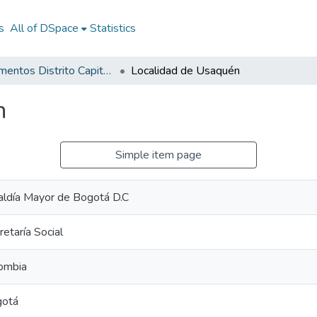
s
All of DSpace
Statistics
Documentos Distrito Capital - Localidades
Localidad de Usaquén
n
Simple item page
aldía Mayor de Bogotá D.C
retaría Social
ombia
otá