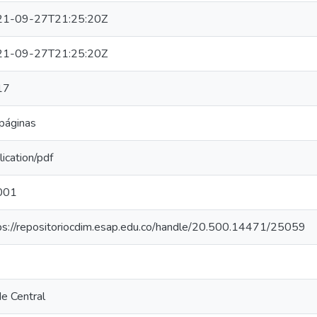
21-09-27T21:25:20Z
21-09-27T21:25:20Z
17
páginas
lication/pdf
001
ps://repositoriocdim.esap.edu.co/handle/20.500.14471/25059
e Central