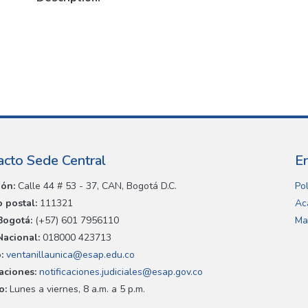
acto Sede Central
E
ión:
Calle 44 # 53 - 37, CAN, Bogotá D.C.
Pol
 postal:
111321
Ac
Bogotá:
(+57) 601 7956110
Ma
Nacional:
018000 423713
:
ventanillaunica@esap.edu.co
caciones:
notificaciones.judiciales@esap.gov.co
o:
Lunes a viernes, 8 a.m. a 5 p.m.