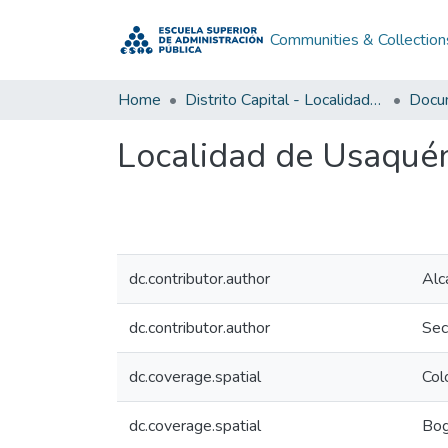
Communities & Collection
Home
Distrito Capital - Localidades
Localidad de Usaqué
dc.contributor.author
Alc
dc.contributor.author
Sec
dc.coverage.spatial
Col
dc.coverage.spatial
Bog