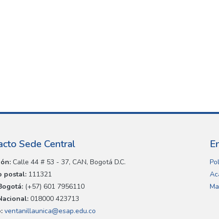
acto Sede Central
E
ión:
Calle 44 # 53 - 37, CAN, Bogotá D.C.
Pol
 postal:
111321
Ac
Bogotá:
(+57) 601 7956110
Ma
Nacional:
018000 423713
:
ventanillaunica@esap.edu.co