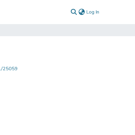
(current)
Log In
71/25059