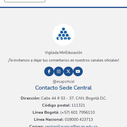
Vigilada MinEducación
¡Te invitamos a dejar tus comentarios en nuestros canales oficiales!
@esapoficial
Contacto Sede Central
Dirección:
Calle 44 # 53 - 37, CAN, Bogotá D.C.
Código postal:
111321
Línea Bogotá:
(+57) 601 7956110
Línea Nacional:
018000 423713
Correo:
ventanillaunica@esap.edu.co