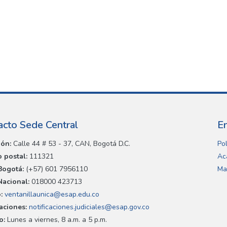
acto Sede Central
E
ión:
Calle 44 # 53 - 37, CAN, Bogotá D.C.
Pol
 postal:
111321
Ac
Bogotá:
(+57) 601 7956110
Ma
Nacional:
018000 423713
:
ventanillaunica@esap.edu.co
caciones:
notificaciones.judiciales@esap.gov.co
o:
Lunes a viernes, 8 a.m. a 5 p.m.