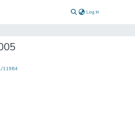
(current)
Log In
2005
71/11984