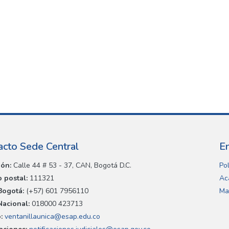
acto Sede Central
E
ión:
Calle 44 # 53 - 37, CAN, Bogotá D.C.
Pol
 postal:
111321
Ac
Bogotá:
(+57) 601 7956110
Ma
Nacional:
018000 423713
:
ventanillaunica@esap.edu.co