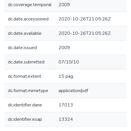
dc.coverage.temporal
2009
dc.date.accessioned
2020-10-26T21:05:26Z
dc.date.available
2020-10-26T21:05:26Z
dc.date.issued
2009
dc.date.submitted
07/10/10
dc.format.extent
15 pág.
dc.format.mimetype
application/pdf
dc.identifier.dane
17013
dc.identifier.esap
13324