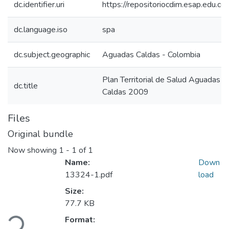
dc.identifier.uri
https://repositoriocdim.esap.edu.
dc.language.iso
spa
dc.subject.geographic
Aguadas Caldas - Colombia
Plan Territorial de Salud Aguadas
dc.title
Caldas 2009
Files
Original bundle
Now showing
1 - 1 of 1
Name:
Down
13324-1.pdf
load
Size:
77.7 KB
ading...
Format: