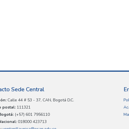
acto Sede Central
E
ión:
Calle 44 # 53 - 37, CAN, Bogotá D.C.
Pol
 postal:
111321
Ac
Bogotá:
(+57) 601 7956110
Ma
Nacional:
018000 423713
:
ventanillaunica@esap.edu.co