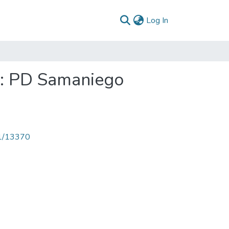
(current)
Log In
1: PD Samaniego
71/13370