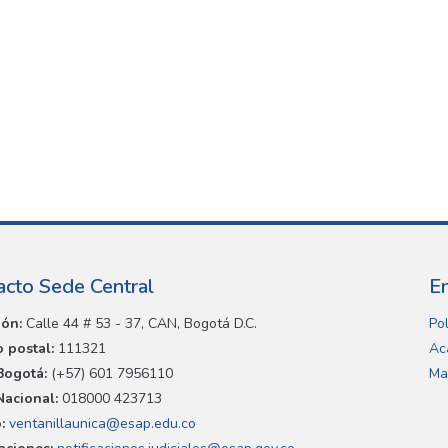
acto Sede Central
E
ión:
Calle 44 # 53 - 37, CAN, Bogotá D.C.
Pol
 postal:
111321
Ac
Bogotá:
(+57) 601 7956110
Ma
Nacional:
018000 423713
:
ventanillaunica@esap.edu.co