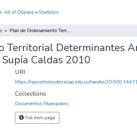
s
All of DSpace
Statistics
s
Plan de Ordenamiento Territorial Determinantes Ambientales Supía Caldas 2010: POTDA Supía Caldas 2010
 Territorial Determinantes A
Supía Caldas 2010
URI
https://repositoriocdim.esap.edu.co/handle/20.500.144
Collections
Documentos Municipales
Full item page