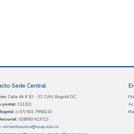
acto Sede Central
E
ión:
Calle 44 # 53 - 37, CAN, Bogotá D.C.
Pol
 postal:
111321
Ac
Bogotá:
(+57) 601 7956110
Ma
Nacional:
018000 423713
:
ventanillaunica@esap.edu.co