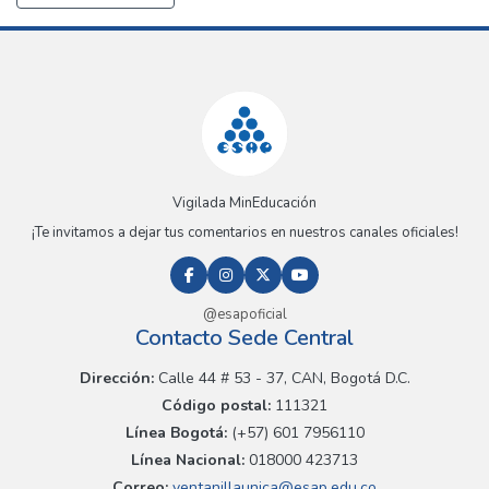
Vigilada MinEducación
¡Te invitamos a dejar tus comentarios en nuestros canales oficiales!
@esapoficial
Contacto Sede Central
Dirección:
Calle 44 # 53 - 37, CAN, Bogotá D.C.
Código postal:
111321
Línea Bogotá:
(+57) 601 7956110
Línea Nacional:
018000 423713
Correo:
ventanillaunica@esap.edu.co