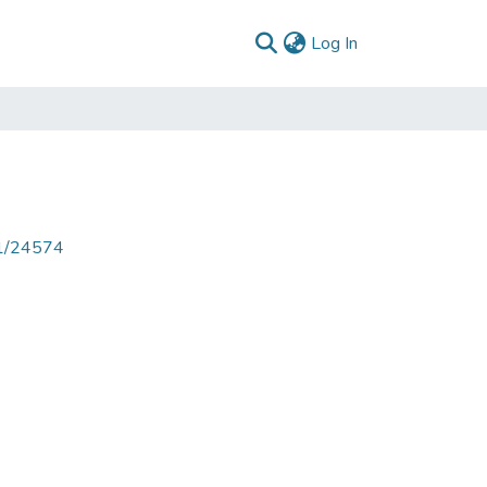
(current)
Log In
71/24574