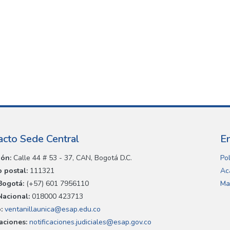
acto Sede Central
E
ión:
Calle 44 # 53 - 37, CAN, Bogotá D.C.
Pol
 postal:
111321
Ac
Bogotá:
(+57) 601 7956110
Ma
Nacional:
018000 423713
:
ventanillaunica@esap.edu.co
caciones:
notificaciones.judiciales@esap.gov.co