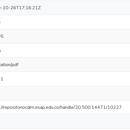
-10-26T17:16:21Z
5
05
.
cation/pdf
41
7
://repositoriocdim.esap.edu.co/handle/20.500.14471/10227