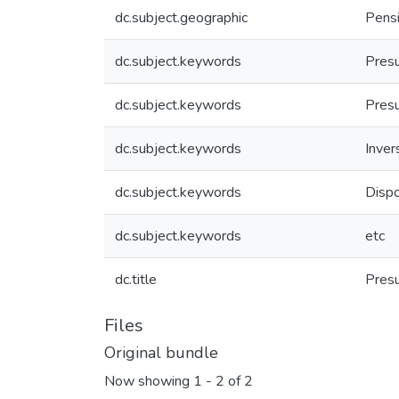
dc.subject.geographic
Pensi
dc.subject.keywords
Presu
dc.subject.keywords
Pres
dc.subject.keywords
Inver
dc.subject.keywords
Dispo
dc.subject.keywords
etc
dc.title
Presu
Files
Original bundle
Now showing
1 - 2 of 2