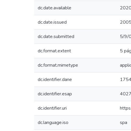
dc.date.available
2020
dc.date.issued
200
dc.date.submitted
5/9/
dc.format.extent
5 pág
dc.format.mimetype
appli
dc.identifier.dane
175
dc.identifier.esap
402
dc.identifier.uri
https
dc.language.iso
spa