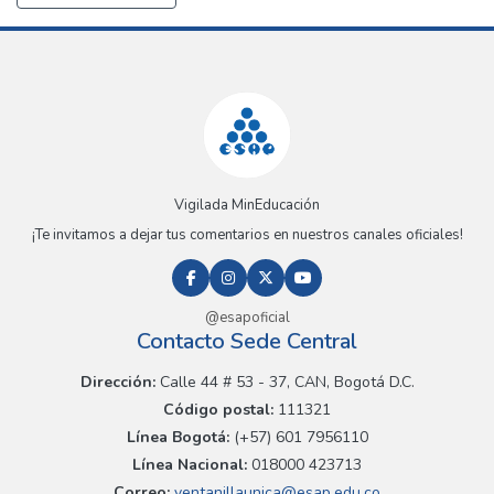
Vigilada MinEducación
¡Te invitamos a dejar tus comentarios en nuestros canales oficiales!
@esapoficial
Contacto Sede Central
Dirección:
Calle 44 # 53 - 37, CAN, Bogotá D.C.
Código postal:
111321
Línea Bogotá:
(+57) 601 7956110
Línea Nacional:
018000 423713
Correo:
ventanillaunica@esap.edu.co